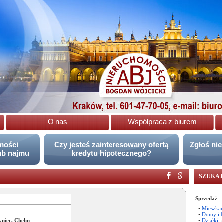
O nas
Współpraca z biurem
omości
Czy jesteś zainteresowany ofertą
Zgłoś ni
ub najmu
kredytu hipotecznego?
SZUKAJ
Sprzedaż
•
Mieszka
•
Domy i 
yniec, Chełm
•
Działki