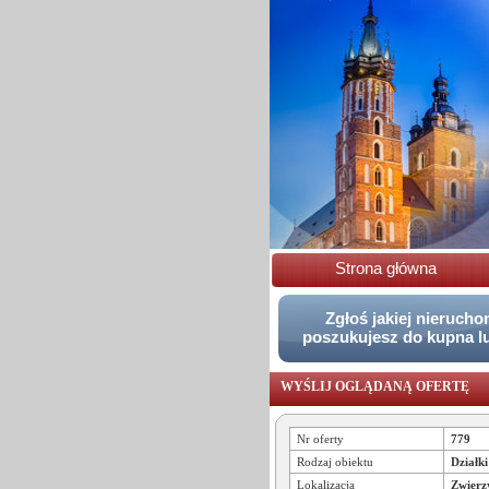
Strona główna
Zgłoś jakiej nieruch
poszukujesz do kupna l
WYŚLIJ OGLĄDANĄ OFERTĘ
Nr oferty
779
Rodzaj obiektu
Działki
Lokalizacja
Zwierz