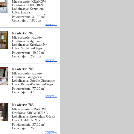
Miejscowość: KRAKÓW
Dzielnica: PODGÓRZE
Lokalizacja: Kazimierz
Ulica: Izaaka
2
Powierzchnia: 31.00 m
Cena najmu: 1800 zł
więcej...
Nr oferty: 787
Miejscowość: Kraków
Dzielnica: Podgórze
Lokalizacja: Kurdwanów
Ulica: Stojałowskiego
2
Powierzchnia: 49.00 m
Cena najmu: 2500 zł
więcej...
Nr oferty: 785
Miejscowość: Kraków
Dzielnica: Grzegórzki
Lokalizacja: Osiedle Oficerskie
Ulica: Beliny-Prażmowskiego
2
Powierzchnia: 77.00 m
Cena najmu: 3700 zł
więcej...
Nr oferty: 788
Miejscowość: KRAKÓW
Dzielnica: KROWODRZA
Lokalizacja: Krowodrza Górka
Ulica: Fieldorfa Nila
2
Powierzchnia: 37.00 m
Cena najmu: 2500 zł
więcej...