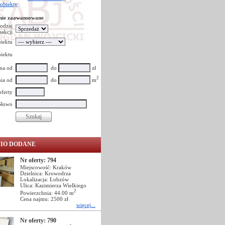
 obiekty
nie zaawansowane
odzaj
sakcji
iektu
iektu
na od
do
zł
2
ia od
do
m
oferty
Słowo
NIO DODANE
Nr oferty: 794
Miejscowość: Kraków
Dzielnica: Krowodrza
Lokalizacja: Łobzów
Ulica: Kazimierza Wielkiego
2
Powierzchnia: 44.00 m
Cena najmu: 2500 zł
więcej...
Nr oferty: 790