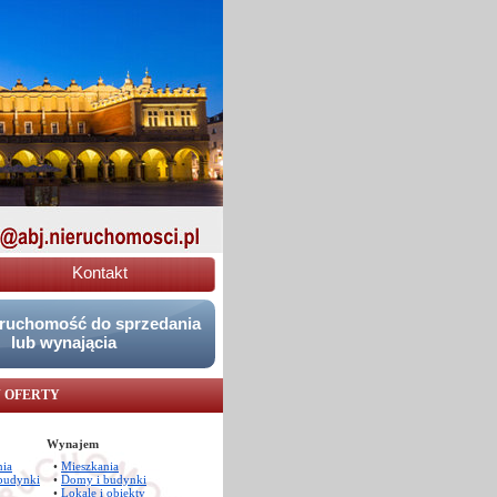
Kontakt
eruchomość do sprzedania
lub wynającia
 OFERTY
Wynajem
nia
•
Mieszkania
budynki
•
Domy i budynki
•
Lokale i obiekty