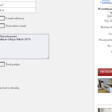
•
Lokale i
2
m
Wyszukiwa
0
zł
R
tran
E-mail odbiorcy
Typ ob
Twój adres e-mail
Rodzaj ob
Ce
Powierzchn
Nr 
Twój podpis
OSTAT
sz kod z obrazka