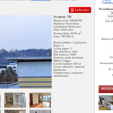
•
Lokale i
Wyszukiwa
R
tran
Nr oferty: 791
Miejscowość: KRAKÓW
Typ ob
Dzielnica: Krowodrza
Lokalizacja: Bronowice
Ulica: Stańczyka
2
Powierzchnia: 46.85 m
Cena: 799 000 zł
Rodzaj ob
Rodzaj obiektu: 2 pokojowe
Piętro: 3
Liczba pięter: 5
Typ zabudowy: blok
Rok budowy: 2009
Ce
Kuchnia: aneks kuchenny
Balkon: loggia
Powierzchn
Czynsz (opłaty): 650 zł
Forma własności: własność
Nr 
hipoteczna
Umeblowanie: częściowo
umeblowane
OSTAT