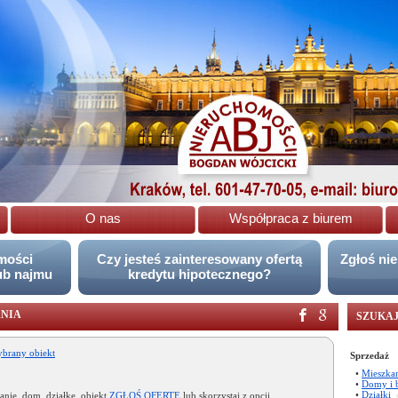
O nas
Współpraca z biurem
omości
Czy jesteś zainteresowany ofertą
Zgłoś ni
ub najmu
kredytu hipotecznego?
ANIA
SZUKAJ
brany obiekt
Sprzedaż
•
Mieszka
•
Domy i 
•
Działki
kanie, dom, działkę, obiekt
ZGŁOŚ OFERTĘ
lub skorzystaj z opcji