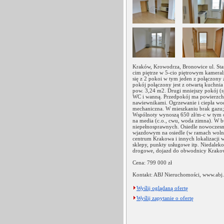
Kraków, Krowodrza, Bronowice ul. Sta
cim piętrze w 5-cio piętrowym kameral
się z 2 pokoi w tym jeden z połączony
pokój połączony jest z otwartą kuchnia
pow. 3,24 m2. Drugi mniejszy pokój (s
WC i wanną. Przedpokój ma powierzch
nawiewnikami. Ogrzewanie i ciepła woda
mechaniczna. W mieszkaniu brak gazu;
Wspólnoty wynoszą 650 zł/m-c w tym o
na media (c.o., cwu, woda zimna). W 
niepełnosprawnych. Osiedle nowoczesn
wjazdowym na osiedle (w ramach wolny
centrum Krakowa i innych lokalizacji w
sklepy, punkty usługowe itp. Niedalek
drogowe, dojazd do obwodnicy Krakowa
Cena: 799 000 zł
Kontakt: ABJ Nieruchomości, www.abj.
Wyślij oglądaną ofertę
Wyślij zapytanie o ofertę