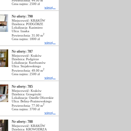
Powierzchnia: 44.00 m
Cena najmu: 2500 zł
więcej...
Nr oferty: 790
Miejscowość: KRAKÓW
Dzielnica: PODGÓRZE
Lokalizacja: Kazimierz
Ulica: Izaaka
2
Powierzchnia: 31.00 m
Cena najmu: 1800 zł
więcej...
Nr oferty: 787
Miejscowość: Kraków
Dzielnica: Podgórze
Lokalizacja: Kurdwanów
Ulica: Stojałowskiego
2
Powierzchnia: 49.00 m
Cena najmu: 2500 zł
więcej...
Nr oferty: 785
Miejscowość: Kraków
Dzielnica: Grzegórzki
Lokalizacja: Osiedle Oficerskie
Ulica: Beliny-Prażmowskiego
2
Powierzchnia: 77.00 m
Cena najmu: 3700 zł
więcej...
Nr oferty: 788
Miejscowość: KRAKÓW
Dzielnica: KROWODRZA