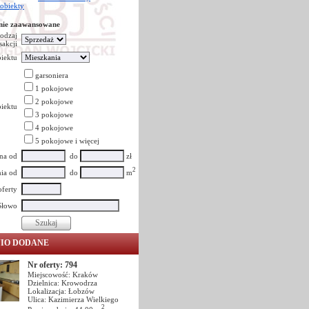
 obiekty
nie zaawansowane
odzaj
sakcji
iektu
garsoniera
1 pokojowe
2 pokojowe
iektu
3 pokojowe
4 pokojowe
5 pokojowe i więcej
na od
do
zł
2
ia od
do
m
oferty
Słowo
NIO DODANE
Nr oferty: 794
Miejscowość: Kraków
Dzielnica: Krowodrza
Lokalizacja: Łobzów
Ulica: Kazimierza Wielkiego
2