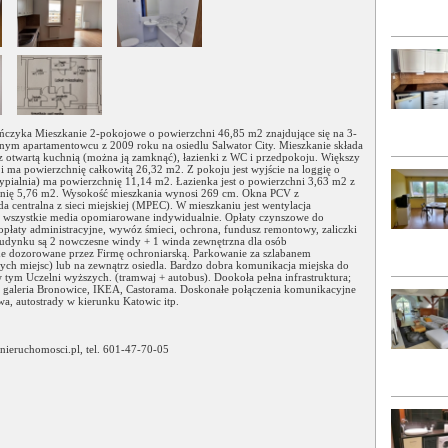
ńczyka Mieszkanie 2-pokojowe o powierzchni 46,85 m2 znajdujące się na 3-
nym apartamentowcu z 2009 roku na osiedlu Salwator City. Mieszkanie składa
 z otwartą kuchnią (można ją zamknąć), łazienki z WC i przedpokoju. Większy
 i ma powierzchnię całkowitą 26,32 m2. Z pokoju jest wyjście na loggię o
ypialnia) ma powierzchnię 11,14 m2. Łazienka jest o powierzchni 3,63 m2 z
nię 5,76 m2. Wysokość mieszkania wynosi 269 cm. Okna PCV z
 centralna z sieci miejskiej (MPEC). W mieszkaniu jest wentylacja
 wszystkie media opomiarowane indywidualnie. Opłaty czynszowe do
płaty administracyjne, wywóz śmieci, ochrona, fundusz remontowy, zaliczki
budynku są 2 nowczesne windy + 1 winda zewnętrzna dla osób
e dozorowane przez Firmę ochroniarską. Parkowanie za szlabanem
ch miejsc) lub na zewnątrz osiedla. Bardzo dobra komunikacja miejska do
 tym Uczelni wyższych. (tramwaj + autobus). Dookoła pełna infrastruktura;
o galeria Bronowice, IKEA, Castorama. Doskonałe połączenia komunikacyjne
, autostrady w kierunku Katowic itp.
nieruchomosci.pl, tel. 601-47-70-05