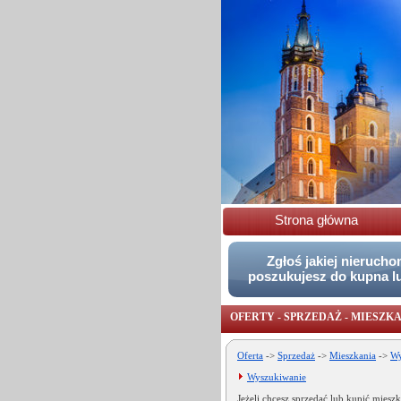
Strona główna
Zgłoś jakiej nieruch
poszukujesz do kupna l
OFERTY - SPRZEDAŻ - MIESZK
Oferta
->
Sprzedaż
->
Mieszkania
->
Wy
Wyszukiwanie
Jeżeli chcesz sprzedać lub kupić miesz