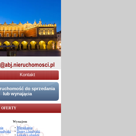
Kontakt
eruchomość do sprzedania
lub wynającia
 OFERTY
Wynajem
nia
•
Mieszkania
budynki
•
Domy i budynki
•
Lokale i obiekty