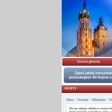
Strona główna
Zgłoś jakiej nieruch
poszukujesz do kupna l
OFERTY
Oferta
->
Wynajem
->
Mieszkania
->
Wy
Nie ma takiego obiektu w naszej of
Jeżeli wpisujesz prawidłowy adres - 