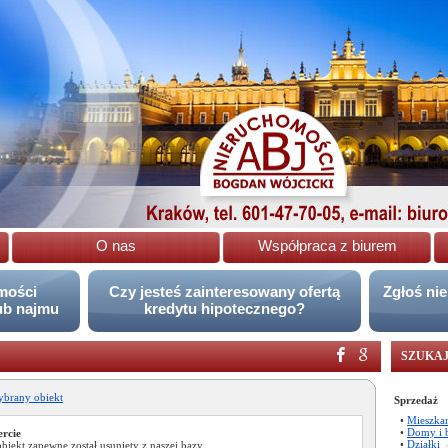
O nas
Współpraca z biurem
omości
Czy jesteś zainteresowany ofertą
Zgłoś ni
ub najmu
kredytu hipotecznego?
SZUKAJ
brany obiekt
Sprzedaż
•
Mieszka
•
Domy i 
ercie
•
Działki
obiekt zapewne został usunięty z naszej bazy