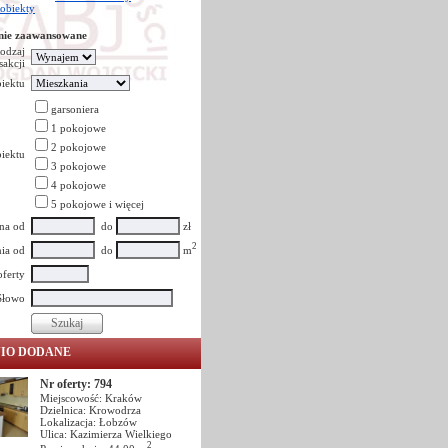
 obiekty
nie zaawansowane
odzaj
sakcji
iektu
garsoniera
1 pokojowe
2 pokojowe
iektu
3 pokojowe
4 pokojowe
5 pokojowe i więcej
na od
do
zł
2
ia od
do
m
oferty
Słowo
NIO DODANE
Nr oferty: 794
Miejscowość: Kraków
Dzielnica: Krowodrza
Lokalizacja: Łobzów
Ulica: Kazimierza Wielkiego
2