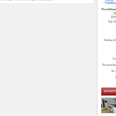
•
Lokale i
Wyszukiwa
R
tran
Typ ob
Rodzaj ob
Ce
Powierzchn
Nr 
OSTAT