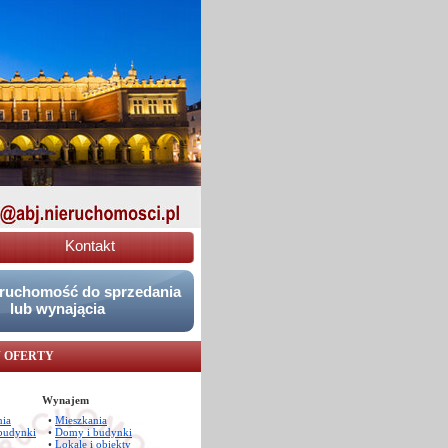
Kontakt
eruchomość do sprzedania
lub wynającia
 OFERTY
Wynajem
nia
•
Mieszkania
budynki
•
Domy i budynki
•
Lokale i obiekty