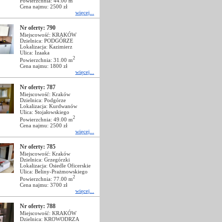
Powierzchnia: 44.00 m
Cena najmu: 2500 zł
więcej...
Nr oferty: 790
Miejscowość: KRAKÓW
Dzielnica: PODGÓRZE
Lokalizacja: Kazimierz
Ulica: Izaaka
2
Powierzchnia: 31.00 m
Cena najmu: 1800 zł
więcej...
Nr oferty: 787
Miejscowość: Kraków
Dzielnica: Podgórze
Lokalizacja: Kurdwanów
Ulica: Stojałowskiego
2
Powierzchnia: 49.00 m
Cena najmu: 2500 zł
więcej...
Nr oferty: 785
Miejscowość: Kraków
Dzielnica: Grzegórzki
Lokalizacja: Osiedle Oficerskie
Ulica: Beliny-Prażmowskiego
2
Powierzchnia: 77.00 m
Cena najmu: 3700 zł
więcej...
Nr oferty: 788
Miejscowość: KRAKÓW
Dzielnica: KROWODRZA