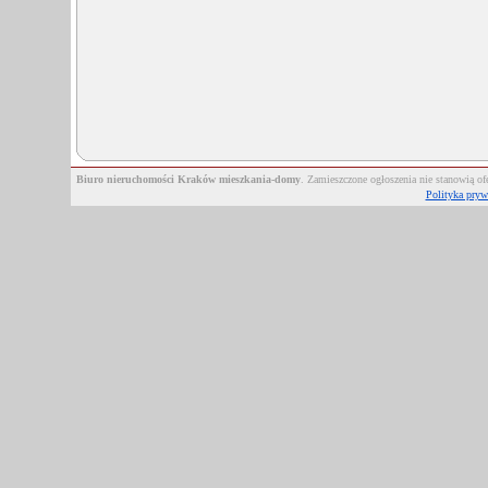
Biuro nieruchomości Kraków mieszkania-domy
. Zamieszczone ogłoszenia nie stanowią 
Polityka pryw