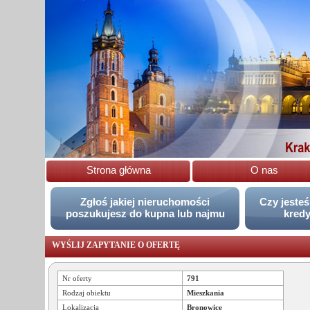
Strona główna
O nas
Zgłoś jakiej nieruchomości
Czy jesteś
poszukujesz do kupna lub najmu
kred
WYŚLIJ ZAPYTANIE O OFERTĘ
Nr oferty
791
Rodzaj obiektu
Mieszkania
Lokalizacja
Bronowice