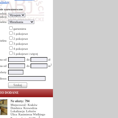
 obiekty
nie zaawansowane
odzaj
sakcji
iektu
garsoniera
1 pokojowe
2 pokojowe
iektu
3 pokojowe
4 pokojowe
5 pokojowe i więcej
na od
do
zł
2
ia od
do
m
oferty
Słowo
NIO DODANE
Nr oferty: 794
Miejscowość: Kraków
Dzielnica: Krowodrza
Lokalizacja: Łobzów
Ulica: Kazimierza Wielkiego
2