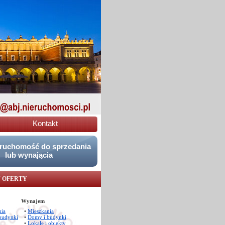
Kontakt
eruchomość do sprzedania
lub wynającia
 OFERTY
Wynajem
nia
•
Mieszkania
budynki
•
Domy i budynki
•
Lokale i obiekty