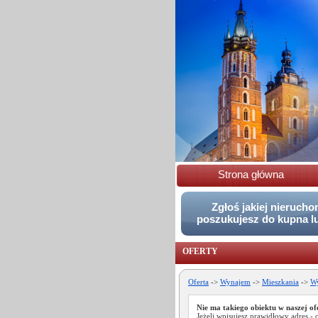
Strona główna
Zgłoś jakiej nieruch
poszukujesz do kupna l
OFERTY
Oferta
->
Wynajem
->
Mieszkania
->
Wy
Nie ma takiego obiektu w naszej of
Jeżeli wpisujesz prawidłowy adres - 