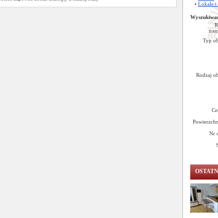
•
Lokale i
Wyszukiwa
R
tran
Typ ob
Rodzaj ob
Ce
Powierzchn
Nr 
OSTAT