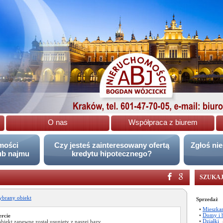
O nas
Współpraca z biurem
omości
Czy jesteś zainteresowany ofertą
Zgłoś ni
ub najmu
kredytu hipotecznego?
SZUKAJ
brany obiekt
Sprzedaż
•
Mieszka
•
Domy i 
ercie
•
Działki
obiekt zapewne został usunięty z naszej bazy