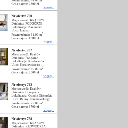
Powierzchnia: 44.00 m
Cena najmu: 2500 zł
więcej...
Nr oferty: 790
Miejscowość: KRAKÓW
Dzielnica: PODGÓRZE
Lokalizacja: Kazimierz
Ulica: Izaaka
2
Powierzchnia: 31.00 m
Cena najmu: 1800 zł
więcej...
Nr oferty: 787
Miejscowość: Kraków
Dzielnica: Podgórze
Lokalizacja: Kurdwanów
Ulica: Stojałowskiego
2
Powierzchnia: 49.00 m
Cena najmu: 2500 zł
więcej...
Nr oferty: 785
Miejscowość: Kraków
Dzielnica: Grzegórzki
Lokalizacja: Osiedle Oficerskie
Ulica: Beliny-Prażmowskiego
2
Powierzchnia: 77.00 m
Cena najmu: 3700 zł
więcej...
Nr oferty: 788
Miejscowość: KRAKÓW
Dzielnica: KROWODRZA